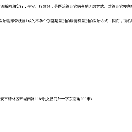
与诊断同期实行，平安、疗效好，是医治输卵管病变的无效方式。对输卵管梗塞
医治输卵管梗塞1成的不孕个别都是差别的病情有差别的医治方式，因而，面
市碑林区环城南路118号(文昌门外十字东南角200米)