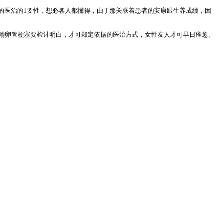
的医治的1要性，想必各人都懂得，由于那关联着患者的安康跟生养成绩，因
临输卵管梗塞要检讨明白，才可却定依据的医治方式，女性友人才可早日痊愈。