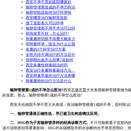
西安不孕不育的医院哪家好
输卵管堵塞造成的不孕怎样治
输卵管粘连如何治疗怀孕快
西安哪里治疗输卵管造影
做了造影多久可以怀孕
输卵管堵塞不用手术治可以吗
卵泡发育不好，怎么治疗?
卵巢囊肿切除手续费大概多少
明明要怀孕，医生为什么让我
多囊的3个科学治疗方案
女性月经不调治疗的方法还分
排卵期出血怎么回事?该如何
西安多囊性卵巢能治好吗
西安治疗多囊卵巢最佳方法：
西安卵巢早衰的治疗方法有哪
卵巢囊肿的治疗方法是什么
输卵管梗塞1成的不孕怎么医治?
西安
不孕不育
大夫表现输卵管梗塞做为输
的克星。那么，输卵管梗塞1成的不孕怎么医治?
西安天伦病院不孕不育大夫表现：医治输卵管梗塞1成的不孕，选对医治
一、输卵管通液正确性低，早已被卫生构造镌汰应用。
二、HSG作为子宫输卵管异样的经典诊断方式。
不只可能察看子宫腔内
读片说明差别等要素影响，HSG对伞端梗阻并积水诊断的合乎率意思明白，