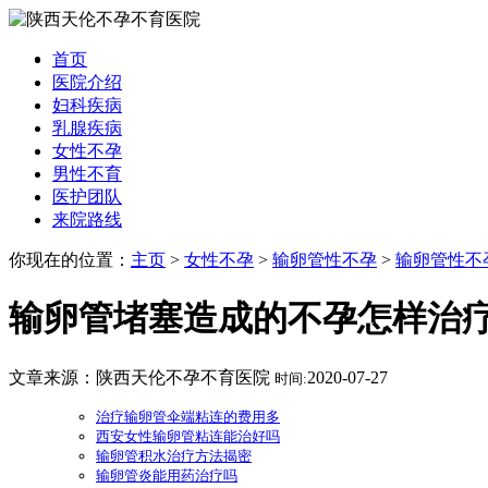
首页
医院介绍
妇科疾病
乳腺疾病
女性不孕
男性不育
医护团队
来院路线
你现在的位置：
主页
>
女性不孕
>
输卵管性不孕
>
输卵管性不
输卵管堵塞造成的不孕怎样治疗
文章来源：陕西天伦不孕不育医院
2020-07-27
时间:
治疗输卵管伞端粘连的费用多
西安女性输卵管粘连能治好吗
输卵管积水治疗方法揭密
输卵管炎能用药治疗吗