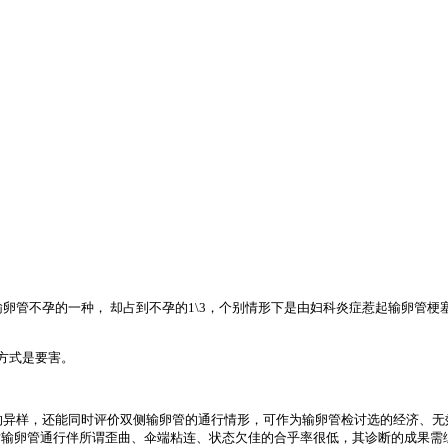
卵管不孕的一种， 却占到不孕的1\3，个别情形下是由妇科炎症惹起输卵管
方式是要害。
的异样，还能同时评价双侧输卵管的通行情形，可作为输卵管检讨选的经济、无
对输卵管通行伴所谓歪曲、伞端粘连、状态欠佳的合乎率很低，其诊断的成果需