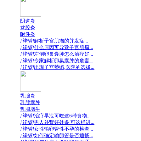
阴道炎
盆腔炎
附件炎
[详情]
解析子宫肌瘤的并发症...
[详情]
什么原因可导致子宫肌瘤...
[详情]
左侧卵巢囊肿怎么治疗好...
[详情]
专家解析卵巢囊肿的危害...
[详情]
出现子宫萎缩,医院的选择...
乳腺炎
乳腺囊肿
乳腺增生
[详情]
治疗早泄可吃这6种食物...
[详情]
男人补肾好处多 可这样进...
[详情]
女性输卵管性不孕的检查...
[详情]
如何确定输卵管是否通畅...