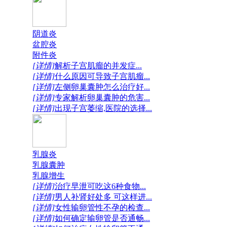
阴道炎
盆腔炎
附件炎
[详情]
解析子宫肌瘤的并发症...
[详情]
什么原因可导致子宫肌瘤...
[详情]
左侧卵巢囊肿怎么治疗好...
[详情]
专家解析卵巢囊肿的危害...
[详情]
出现子宫萎缩,医院的选择...
乳腺炎
乳腺囊肿
乳腺增生
[详情]
治疗早泄可吃这6种食物...
[详情]
男人补肾好处多 可这样进...
[详情]
女性输卵管性不孕的检查...
[详情]
如何确定输卵管是否通畅...