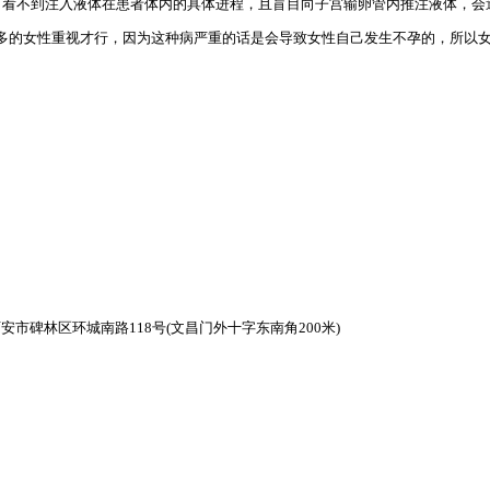
不到注入液体在患者体内的具体进程，且盲目向子宫输卵管内推注液体，会
的女性重视才行，因为这种病严重的话是会导致女性自己发生不孕的，所以女
市碑林区环城南路118号(文昌门外十字东南角200米)