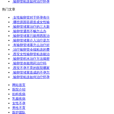
·输卵管粘连如何治疗怀孕
热门文章
·女性输卵管对于怀孕有什
·哪些原因容易造成女性输
·输卵管堵塞治疗的三大新
·输卵管通而不畅怎么办
·输卵管堵塞只能用西医治
·输卵管堵塞介入治疗是怎
·有输卵管堵塞怎么治疗好
·治疗输卵管伞端粘连的费
·西安女性输卵管粘连能治
·输卵管积水治疗方法揭密
·输卵管炎能用药治疗吗
·西安不孕不育的医院哪家
·输卵管堵塞造成的不孕怎
·输卵管粘连如何治疗怀孕
网站首页
医院介绍
妇科疾病
乳腺疾病
女性不孕
男性不育
医护团队