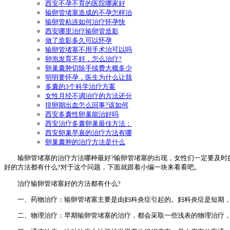
西安不孕不育的医院哪家好
输卵管堵塞造成的不孕怎样治
输卵管粘连如何治疗怀孕快
西安哪里治疗输卵管造影
做了造影多久可以怀孕
输卵管堵塞不用手术治可以吗
卵泡发育不好，怎么治疗?
卵巢囊肿切除手续费大概多少
明明要怀孕，医生为什么让我
多囊的3个科学治疗方案
女性月经不调治疗的方法还分
排卵期出血怎么回事?该如何
西安多囊性卵巢能治好吗
西安治疗多囊卵巢最佳方法：
西安卵巢早衰的治疗方法有哪
卵巢囊肿的治疗方法是什么
输卵管堵塞的治疗方法哪种最好?输卵管堵塞的出现，女性们一定要及时的
好的方法都有什么?对于这个问题，下面就跟着小编一块来看看吧。
治疗输卵管堵塞好的方法都有什么?
一、药物治疗：输卵管堵塞主要是由妇科炎症引起的。妇科炎症是短期，
二、物理治疗：早期输卵管堵塞的治疗，都会采取一些浅表的物理治疗，如