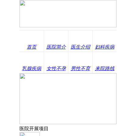
首页
医院简介
医生介绍
妇科疾病
乳腺疾病
女性不孕
男性不育
来院路线
医院开展项目