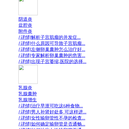
阴道炎
盆腔炎
附件炎
[详情]
解析子宫肌瘤的并发症...
[详情]
什么原因可导致子宫肌瘤...
[详情]
左侧卵巢囊肿怎么治疗好...
[详情]
专家解析卵巢囊肿的危害...
[详情]
出现子宫萎缩,医院的选择...
乳腺炎
乳腺囊肿
乳腺增生
[详情]
治疗早泄可吃这6种食物...
[详情]
男人补肾好处多 可这样进...
[详情]
女性输卵管性不孕的检查...
[详情]
如何确定输卵管是否通畅...