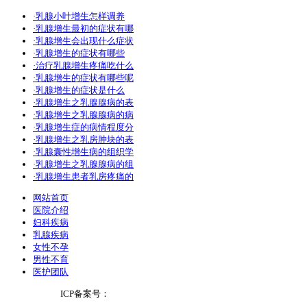
·乳腺小叶增生怎样调养
·乳腺增生最初的症状有哪
·乳腺增生会出现什么症状
·乳腺增生的症状有哪些
·治疗乳腺增生疼痛吃什么
·乳腺增生的症状有哪些呢
·乳腺增生的症状是什么
·乳腺增生之乳腺腺病的表
·乳腺增生之乳腺腺病的病
·乳腺增生症的病情程度分
·乳腺增生之乳房肿块的表
·乳腺囊性增生病的组织学
·乳腺增生之乳腺腺病的组
·乳腺增生患者乳房疼痛的
网站首页
医院介绍
妇科疾病
乳腺疾病
女性不孕
男性不育
医护团队
ICP备案号：
陕ICP备2022013837号