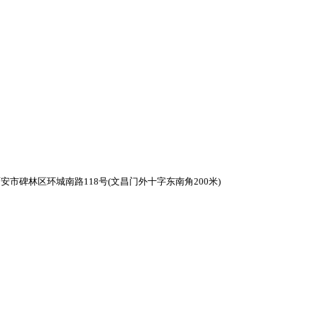
市碑林区环城南路118号(文昌门外十字东南角200米)