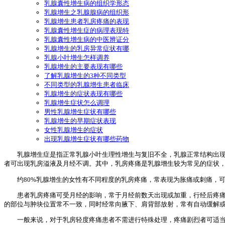
乳腺囊性增生病的组织学形态
乳腺增生之乳腺腺病的组织形
乳腺增生患者乳房疼痛的表现
乳腺囊性增生症的病理表现特
乳腺囊性增生病的中医辨证分
乳腺增生的乳房异常症状有哪
乳腺小叶增生怎样调养
乳腺增生的主要表现有哪些
了解乳腺增生的3种不同类型
不同类型的乳腺增生患者临床
乳腺增生的症状表现有哪些
乳腺增生症状怎么调理
男性乳腺增生症状有哪些
乳腺增生的早期症状表现
女性乳腺增生的症状
出现乳腺增生症状有哪些药物
乳腺增生症是指正常乳腺小叶生理性增生与复旧不全，乳腺正常结构出现紊乱
者可出现乳房溢液及月经不调。其中，乳房疼痛是乳腺增生较为常见的症状
约80%乳腺增生的女性有不同程度的乳房疼痛，常表现为胀痛或刺痛，可
患者乳房疼痛可受月经的影响，常于月经前数天出现或加重，行经后疼痛明
的部位与肿块位置常不一致，同时经常向腋下、肩背部放射，常有自动缓解
一般来说，对于乳房轻度疼痛患者不需进行特殊处理，疼痛剧烈者可适当