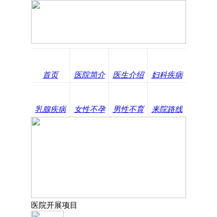
首页
医院简介
医生介绍
妇科疾病
乳腺疾病
女性不孕
男性不育
来院路线
医院开展项目