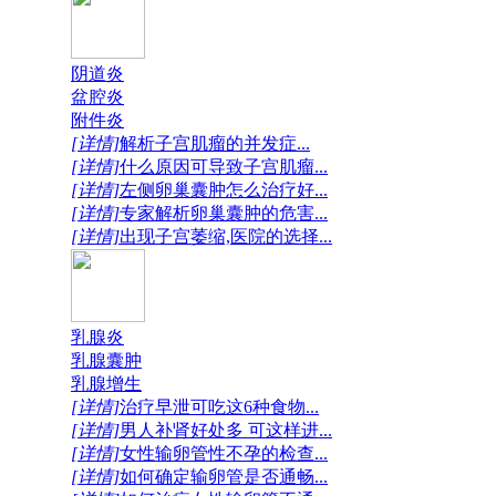
阴道炎
盆腔炎
附件炎
[详情]
解析子宫肌瘤的并发症...
[详情]
什么原因可导致子宫肌瘤...
[详情]
左侧卵巢囊肿怎么治疗好...
[详情]
专家解析卵巢囊肿的危害...
[详情]
出现子宫萎缩,医院的选择...
乳腺炎
乳腺囊肿
乳腺增生
[详情]
治疗早泄可吃这6种食物...
[详情]
男人补肾好处多 可这样进...
[详情]
女性输卵管性不孕的检查...
[详情]
如何确定输卵管是否通畅...