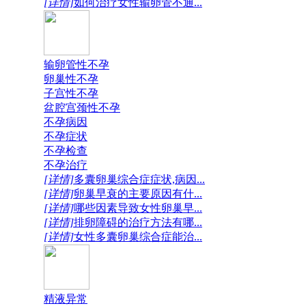
[详情]
如何治疗女性输卵管不通...
输卵管性不孕
卵巢性不孕
子宫性不孕
盆腔宫颈性不孕
不孕病因
不孕症状
不孕检查
不孕治疗
[详情]
多囊卵巢综合症症状,病因...
[详情]
卵巢早衰的主要原因有什...
[详情]
哪些因素导致女性卵巢早...
[详情]
排卵障碍的治疗方法有哪...
[详情]
女性多囊卵巢综合症能治...
精液异常