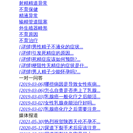
射精精道异常
不育保健
精液异常
输精管道阻塞
外生殖器畸形
不育原因
不育治疗
[详情]
男性精子不液化的症状...
[详情]
引发死精症的原因...
[详情]
死精症应该如何预防?...
[详情]
梗阻性无精症的症状是什...
[详情]
男人精子少能怀孕吗?...
一对一问答
[2019-03-06]
哪些病因是导致女性疾病...
[2019-03-06]
怎么自查是否患上了乳腺...
[2019-03-03]
乳腺癌一般化疗之后能活...
[2019-03-02]
女性乳腺炎能治疗好吗...
[2019-03-02]
乳腺癌化疗之后需要注意...
媒体报道
[2021-05-30]
热烈祝贺陕西天伦不孕不...
[2020-05-12]
尿道下裂手术后应该注意...