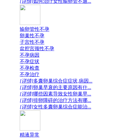
[详情]
如何治疗女性输卵管不通...
输卵管性不孕
卵巢性不孕
子宫性不孕
盆腔宫颈性不孕
不孕病因
不孕症状
不孕检查
不孕治疗
[详情]
多囊卵巢综合症症状,病因...
[详情]
卵巢早衰的主要原因有什...
[详情]
哪些因素导致女性卵巢早...
[详情]
排卵障碍的治疗方法有哪...
[详情]
女性多囊卵巢综合症能治...
精液异常