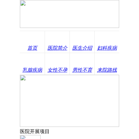
首页
医院简介
医生介绍
妇科疾病
乳腺疾病
女性不孕
男性不育
来院路线
医院开展项目