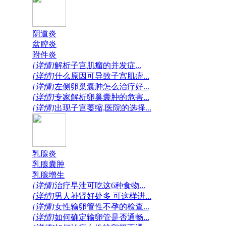
阴道炎
盆腔炎
附件炎
[详情]
解析子宫肌瘤的并发症...
[详情]
什么原因可导致子宫肌瘤...
[详情]
左侧卵巢囊肿怎么治疗好...
[详情]
专家解析卵巢囊肿的危害...
[详情]
出现子宫萎缩,医院的选择...
乳腺炎
乳腺囊肿
乳腺增生
[详情]
治疗早泄可吃这6种食物...
[详情]
男人补肾好处多 可这样进...
[详情]
女性输卵管性不孕的检查...
[详情]
如何确定输卵管是否通畅...