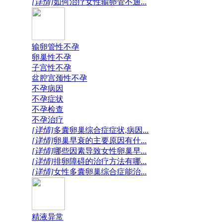
[详情]
如何治疗女性输卵管不通...
输卵管性不孕
卵巢性不孕
子宫性不孕
盆腔宫颈性不孕
不孕病因
不孕症状
不孕检查
不孕治疗
[详情]
多囊卵巢综合症症状,病因...
[详情]
卵巢早衰的主要原因有什...
[详情]
哪些因素导致女性卵巢早...
[详情]
排卵障碍的治疗方法有哪...
[详情]
女性多囊卵巢综合症能治...
精液异常