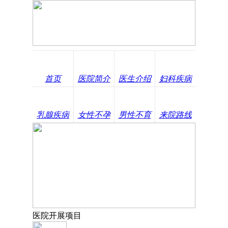
首页
医院简介
医生介绍
妇科疾病
乳腺疾病
女性不孕
男性不育
来院路线
医院开展项目