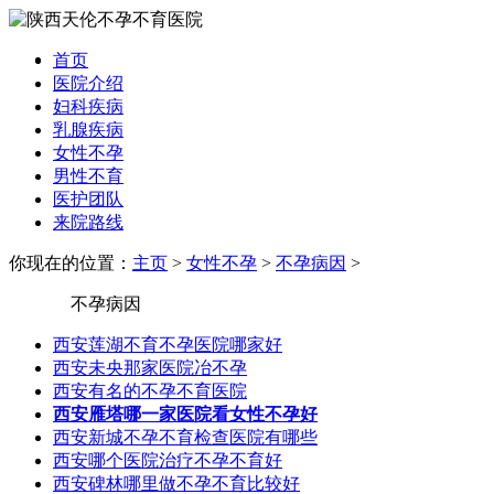
首页
医院介绍
妇科疾病
乳腺疾病
女性不孕
男性不育
医护团队
来院路线
你现在的位置：
主页
>
女性不孕
>
不孕病因
>
不孕病因
西安莲湖不育不孕医院哪家好
西安未央那家医院冶不孕
西安有名的不孕不育医院
西安雁塔哪一家医院看女性不孕好
西安新城不孕不育检查医院有哪些
西安哪个医院治疗不孕不育好
西安碑林哪里做不孕不育比较好