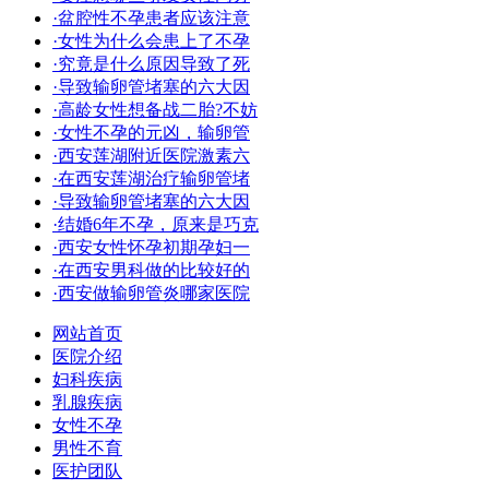
·盆腔性不孕患者应该注意
·女性为什么会患上了不孕
·究竟是什么原因导致了死
·导致输卵管堵塞的六大因
·高龄女性想备战二胎?不妨
·女性不孕的元凶，输卵管
·西安莲湖附近医院激素六
·在西安莲湖治疗输卵管堵
·导致输卵管堵塞的六大因
·结婚6年不孕，原来是巧克
·西安女性怀孕初期孕妇一
·在西安男科做的比较好的
·西安做输卵管炎哪家医院
网站首页
医院介绍
妇科疾病
乳腺疾病
女性不孕
男性不育
医护团队